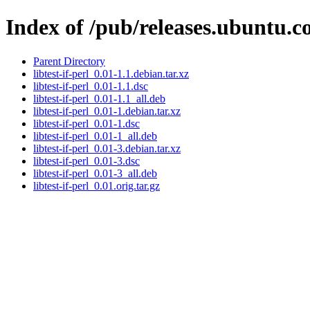
Index of /pub/releases.ubuntu.co
Parent Directory
libtest-if-perl_0.01-1.1.debian.tar.xz
libtest-if-perl_0.01-1.1.dsc
libtest-if-perl_0.01-1.1_all.deb
libtest-if-perl_0.01-1.debian.tar.xz
libtest-if-perl_0.01-1.dsc
libtest-if-perl_0.01-1_all.deb
libtest-if-perl_0.01-3.debian.tar.xz
libtest-if-perl_0.01-3.dsc
libtest-if-perl_0.01-3_all.deb
libtest-if-perl_0.01.orig.tar.gz