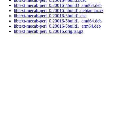
libtext-mecab-perl_0.20016-4build3.dsc
libtext-mecab-perl_0.20016-4build3_amd64.deb
libtext-mecab-perl_0.20016-5build1.debian.tar.xz
libtext-mecab-perl_0.20016-5build1.dsc
libtext-mecab-perl_0.20016-5build1_amd64.deb
libtext-mecab-perl_0.20016-5build1_arm64.deb
libtext-mecab-perl_0.20016.orig.tar.gz